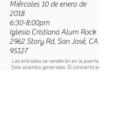
Miércoles 10 de enero de
2018
6:30-8:00pm
Iglesia Cristiana Alum Rock
2962 Story Rd, San José, CA
95127
Las entradas se venderán en la puerta.
Solo asientos generales. El concierto es
con fines educativos. Los estudiantes de
la Academia no necesitan traer su
instrumento.
00:00
Tema y Son del Relampago
Mariachi Tierra Querida
Entrar al sitio