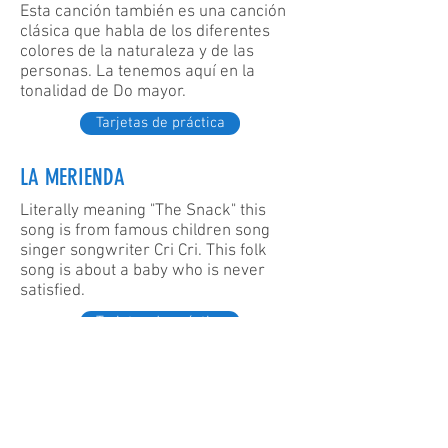
Esta canción también es una canción
clásica que habla de los diferentes
colores de la naturaleza y de las
personas. La tenemos aquí en la
tonalidad de Do mayor.
Tarjetas de práctica
LA MERIENDA
Literally meaning "The Snack" this
song is from famous children song
singer songwriter Cri Cri. This folk
song is about a baby who is never
satisfied.
Tarjetas de práctica
TE LO PROMETIÓ
Esta canción se considera una de las
canciones de mariachi más populares