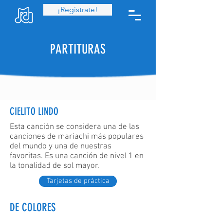
¡Regístrate!
PARTITURAS
CIELITO LINDO
Esta canción se considera una de las
canciones de mariachi más populares
del mundo y una de nuestras
favoritas. Es una canción de nivel 1 en
la tonalidad de sol mayor.
Tarjetas de práctica
DE COLORES