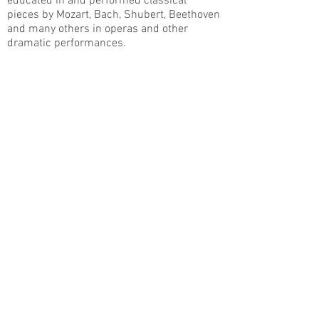
educated in and performed classical
pieces by Mozart, Bach, Shubert, Beethoven
and many others in operas and other
dramatic performances.
Since 2009, Jose has been studying and
performing Mariachi music. In 2016 he
revisited his classical roots by training in
the genre of opera once again. Jose
educates himself in order to continue
developing his craft. His goal is to become
a better performer and ultimately a better
instructor to his students.
René Lambert
Profesor de guitarra y vihuela
René Lambert nació en una familia de
músicos de mariachis. Fue criado tanto en
las tradiciones folclóricas de México como
en la tradición de la música clásica. En su
juventud estudió violonchelo y guitarra y
durante sus años de escuela secundaria